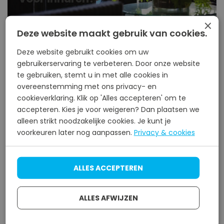
×
Deze website maakt gebruik van cookies.
Een schoonmaakbedrijf inhuren, een logische stap
Deze website gebruikt cookies om uw
wanneer je tijd wilt besparen. Zo ben je verzekerd
gebruikerservaring te verbeteren. Door onze website
van een schoon en net kantoor.
te gebruiken, stemt u in met alle cookies in
overeenstemming met ons privacy- en
cookieverklaring. Klik op 'Alles accepteren' om te
Meer informatie
accepteren. Kies je voor weigeren? Dan plaatsen we
alleen strikt noodzakelijke cookies. Je kunt je
voorkeuren later nog aanpassen.
Privacy & cookies
ALLES ACCEPTEREN
ALLES AFWIJZEN