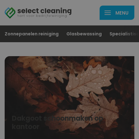
Zonnepanelen reiniging
Glasbewassing
Specialistisc
Dakgoot schoonmaken op
kantoor