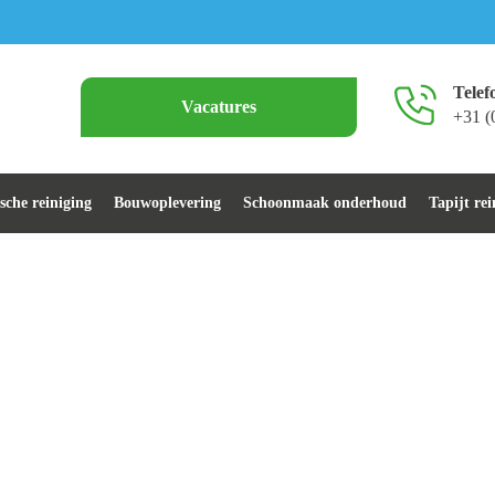
Tele
Vacatures
+31 (
ische reiniging
Bouwoplevering
Schoonmaak onderhoud
Tapijt rei