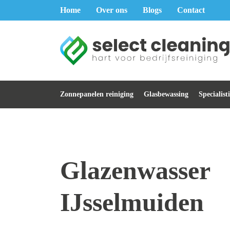
Home
Over ons
Blogs
Contact
Zonnepanelen reiniging
Glasbewassing
Specialist
Glazenwasser
IJsselmuiden